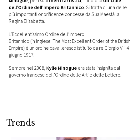
Minogue
, per i suoi
meriti artistici
, il titolo di
Ufficiale
CONSIGLIA
dell’Ordine dell’Impero Britannico
. Si tratta di una delle
più importanti onorificenze concesse da Sua Maestà la
Regina Elisabetta.
L’Eccellentissimo Ordine dell’Impero
Britannico (in inglese: The Most Excellent Order of the British
Empire) è un ordine cavalleresco istituito da re Giorgio V il 4
giugno 1917.
Sempre nel 2008,
Kylie Minogue
era stata insignita dal
governo francese dell’Ordine delle Arti e delle Lettere.
Trends