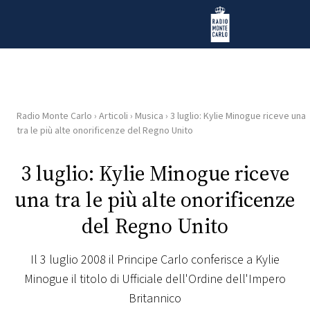
Vai al contenuto
Radio Monte Carlo
Radio Monte Carlo
›
Articoli
›
Musica
›
3 luglio: Kylie Minogue riceve una
HOME
tra le più alte onorificenze del Regno Unito
RADIO
3 luglio: Kylie Minogue riceve
una tra le più alte onorificenze
WEB
RADIO
del Regno Unito
PLAYLIST
Il 3 luglio 2008 il Principe Carlo conferisce a Kylie
Minogue il titolo di Ufficiale dell'Ordine dell'Impero
NEWS
Britannico