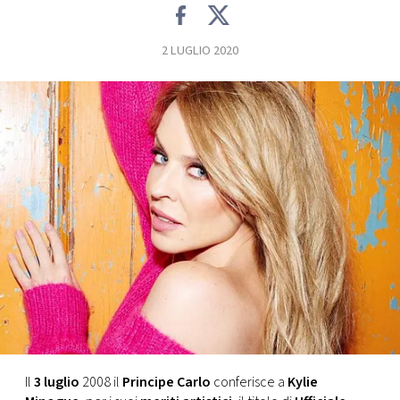
FOTO
2 LUGLIO 2020
CONCORSI
EVENTI
VIDEO
TV
PRINCIPATO
DI
MONACO
Il
3 luglio
2008 il
Principe Carlo
conferisce a
Kylie
RMC