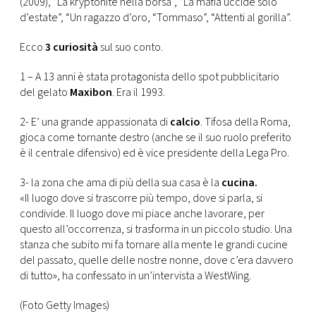
(2009), “La kryptonite nella borsa”, “La mafia uccide solo
CONSIGLIA
d’estate”, “Un ragazzo d’oro, “Tommaso”, “Attenti al gorilla”.
Ecco
3 curiosità
sul suo conto.
1 – A 13 anni è stata protagonista dello spot pubblicitario
del gelato
Maxibon
. Era il 1993.
2- E’ una grande appassionata di
calcio
. Tifosa della Roma,
gioca come tornante destro (anche se il suo ruolo preferito
è il centrale difensivo) ed è vice presidente della Lega Pro.
3- la zona che ama di più della sua casa è la
cucina.
«Il luogo dove si trascorre più tempo, dove si parla, si
condivide. Il luogo dove mi piace anche lavorare, per
questo all’occorrenza, si trasforma in un piccolo studio. Una
stanza che subito mi fa tornare alla mente le grandi cucine
del passato, quelle delle nostre nonne, dove c’era davvero
di tutto», ha confessato in un’intervista a WestWing.
(Foto Getty Images)