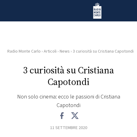
Vai al contenuto
Radio Monte Carlo
Radio Monte Carlo
›
Articoli
›
News
›
3 curiosità su Cristiana Capotondi
HOME
3 curiosità su Cristiana
RADIO
Capotondi
WEB
RADIO
Non solo cinema: ecco le passioni di Cristiana
Capotondi
PLAYLIST
11 SETTEMBRE 2020
NEWS