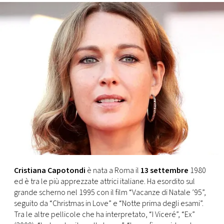
FOTO
CONCORSI
EVENTI
VIDEO
TV
PRINCIPATO
Cristiana Capotondi
è nata a Roma il
13 settembre
1980
DI
ed è tra le più apprezzate attrici italiane. Ha esordito sul
MONACO
grande scherno nel 1995 con il film “Vacanze di Natale ’95”,
seguito da “Christmas in Love” e “Notte prima degli esami”.
Tra le altre pellicole che ha interpretato, “I Viceré”, “Ex”
RMC