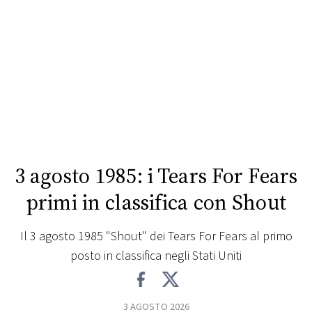
FOTO
CONCORSI
EVENTI
VIDEO
3 agosto 1985: i Tears For Fears
TV
primi in classifica con Shout
PRINCIPATO
Il 3 agosto 1985 "Shout" dei Tears For Fears al primo
DI
posto in classifica negli Stati Uniti
MONACO
RMC
3 AGOSTO 2026