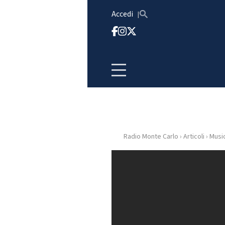
Vai al contenuto
Accedi
Radio Monte Carlo
›
Articoli
›
Musi
HOME
RADIO
WEB
RADIO