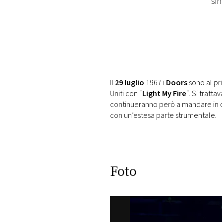
sin
DI
MONACO
RMC
CONSIGLIA
Il
29 luglio
1967 i
Doors
sono al pri
Uniti con “
Light My Fire
“. Si tratt
continueranno però a mandare in o
con un’estesa parte strumentale.
Foto