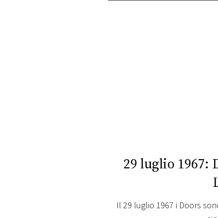
PLAYLIST
NEWS
FOTO
CONCORSI
EVENTI
VIDEO
29 luglio 1967: 
TV
Il 29 luglio 1967 i Doors son
PRINCIPATO