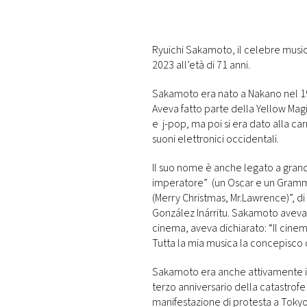
DI
MONACO
Ryuichi Sakamoto, il celebre musi
RMC
2023 all’età di 71 anni.
CONSIGLIA
Sakamoto era nato a Nakano nel 195
Aveva fatto parte della Yellow Ma
e j-pop, ma poi si era dato alla ca
suoni elettronici occidentali.
Il suo nome è anche legato a gran
imperatore” (un Oscar e un Grammy)
(Merry Christmas, Mr.Lawrence)”, d
González Inárritu. Sakamoto aveva 
cinema, aveva dichiarato: “Il cine
Tutta la mia musica la concepisco
Sakamoto era anche attivamente im
terzo anniversario della catastrof
manifestazione di protesta a Tokyo