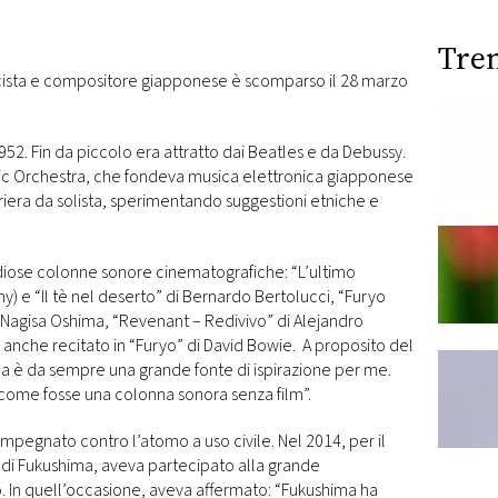
Tre
cista e compositore giapponese è scomparso il 28 marzo
2. Fin da piccolo era attratto dai Beatles e da Debussy.
gic Orchestra, che fondeva musica elettronica giapponese
rriera da solista, sperimentando suggestioni etniche e
diose colonne sonore cinematografiche: “L’ultimo
 e “Il tè nel deserto” di Bernardo Bertolucci, “Furyo
i Nagisa Oshima, “Revenant – Redivivo” di Alejandro
anche recitato in “Furyo” di David Bowie. A proposito del
ma è da sempre una grande fonte di ispirazione per me.
 come fosse una colonna sonora senza film”.
pegnato contro l’atomo a uso civile. Nel 2014, per il
e di Fukushima, aveva partecipato alla grande
. In quell’occasione, aveva affermato: “Fukushima ha