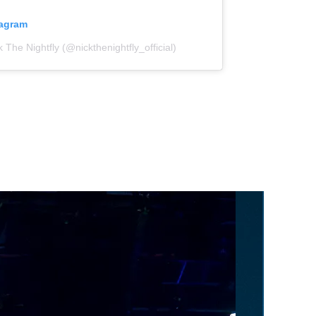
tagram
 The Nightfly (@nickthenightfly_official)