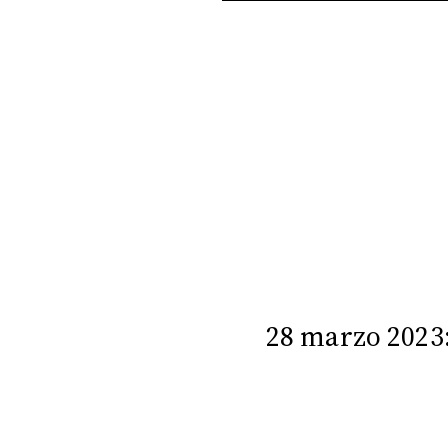
PLAYLIST
NEWS
FOTO
CONCORSI
EVENTI
VIDEO
28 marzo 2023
TV
PRINCIPATO