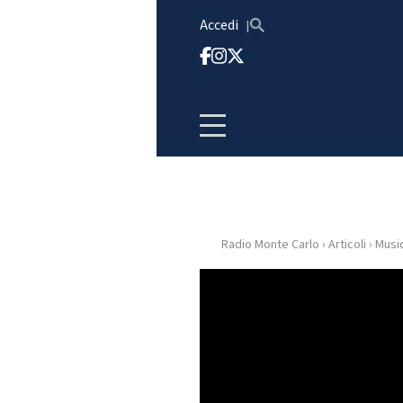
Vai al contenuto
Accedi
Radio Monte Carlo
›
Articoli
›
Musi
HOME
RADIO
WEB
RADIO