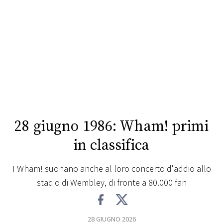
FOTO
CONCORSI
EVENTI
VIDEO
28 giugno 1986: Wham! primi
TV
in classifica
PRINCIPATO
I Wham! suonano anche al loro concerto d'addio allo
DI
stadio di Wembley, di fronte a 80.000 fan
MONACO
RMC
28 GIUGNO 2026