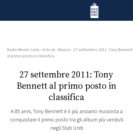
Vai al contenuto
Radio Monte Carlo
Radio Monte Carlo
›
Articoli
›
Musica
›
27 settembre 2011: Tony Bennett
HOME
al primo posto in classifica
RADIO
27 settembre 2011: Tony
Bennett al primo posto in
WEB
RADIO
classifica
PLAYLIST
A 85 anni, Tony Bennett è il più anziano musicista a
conquistare il primo posto tra gli album più venduti
NEWS
negli Stati Uniti