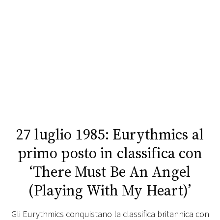
FOTO
CONCORSI
EVENTI
VIDEO
27 luglio 1985: Eurythmics al
TV
primo posto in classifica con
PRINCIPATO
‘There Must Be An Angel
DI
MONACO
(Playing With My Heart)’
RMC
Gli Eurythmics conquistano la classifica britannica con