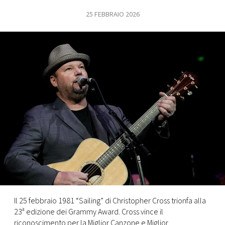
25 FEBBRAIO 2026
FOTO
CONCORSI
EVENTI
VIDEO
TV
PRINCIPATO
DI
MONACO
Il 25 febbraio 1981 “Sailing” di Christopher Cross trionfa alla
23ª edizione dei Grammy Award. Cross vince il
RMC
riconoscimento per la Miglior Canzone e Miglior