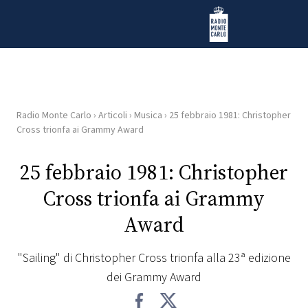
Vai al contenuto
Radio Monte Carlo
Radio Monte Carlo
›
Articoli
›
Musica
›
25 febbraio 1981: Christopher
HOME
Cross trionfa ai Grammy Award
RADIO
25 febbraio 1981: Christopher
Cross trionfa ai Grammy
WEB
RADIO
Award
PLAYLIST
"Sailing" di Christopher Cross trionfa alla 23ª edizione
dei Grammy Award
NEWS