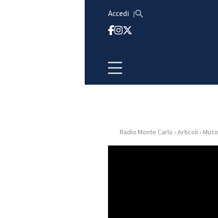
Vai al contenuto
Accedi
Radio Monte Carlo
›
Articoli
›
Musi
HOME
RADIO
WEB
RADIO