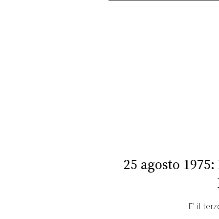
PLAYLIST
NEWS
FOTO
CONCORSI
EVENTI
VIDEO
25 agosto 1975:
TV
E' il ter
PRINCIPATO