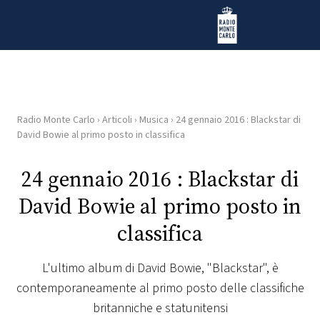
Vai al contenuto
Radio Monte Carlo
Radio Monte Carlo
›
Articoli
›
Musica
›
24 gennaio 2016 : Blackstar di
HOME
David Bowie al primo posto in classifica
RADIO
24 gennaio 2016 : Blackstar di
David Bowie al primo posto in
WEB
RADIO
classifica
PLAYLIST
L'ultimo album di David Bowie, "Blackstar", è
contemporaneamente al primo posto delle classifiche
NEWS
britanniche e statunitensi