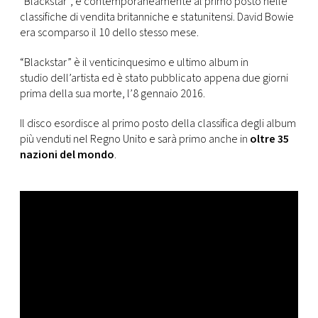
“Blackstar”, è contemporaneamente al primo posto nelle
CONSIGLIA
classifiche di vendita britanniche e statunitensi. David Bowie
era scomparso il 10 dello stesso mese.
“Blackstar” è il venticinquesimo e ultimo album in
studio dell’artista ed è stato pubblicato appena due giorni
prima della sua morte, l’8 gennaio 2016.
Il disco esordisce al primo posto della classifica degli album
più venduti nel Regno Unito e sarà primo anche in
oltre 35
nazioni del mondo
.