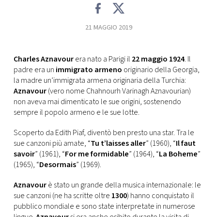
CONSIGLIA
21 MAGGIO 2019
Charles Aznavour
era nato a Parigi il
22 maggio 1924
. Il
padre era un
immigrato armeno
originario della Georgia,
la madre un’immigrata armena originaria della Turchia:
Aznavour
(vero nome Chahnourh Varinagh Aznavourian)
non aveva mai dimenticato le sue origini, sostenendo
sempre il popolo armeno e le sue lotte.
Scoperto da Edith Piaf, diventò ben presto una star. Tra le
sue canzoni più amate, “
Tu t’laisses aller
” (1960), “
Il faut
savoir
” (1961), “
For me formidable
” (1964), “
La Boheme
”
(1965), “
Desormais
” (1969).
Aznavour
è stato un grande della musica internazionale: le
sue canzoni (ne ha scritte oltre
1300
) hanno conquistato il
pubblico mondiale e sono state interpretate in numerose