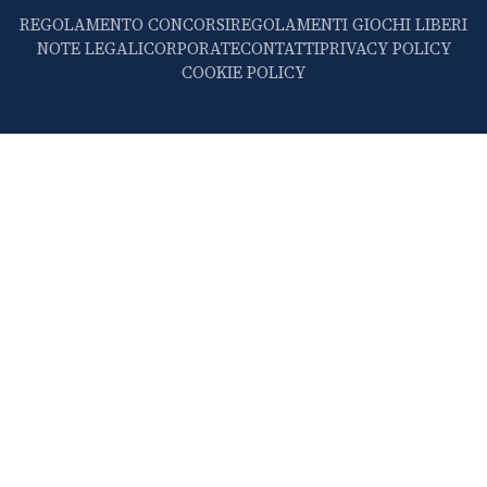
REGOLAMENTO CONCORSI
REGOLAMENTI GIOCHI LIBERI
NOTE LEGALI
CORPORATE
CONTATTI
PRIVACY POLICY
COOKIE POLICY