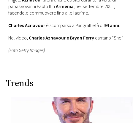
lingue.
Aznavour
si era anche esibito durante la visita di
papa Giovanni Paolo II in
Armenia
, nel settembre 2001,
facendolo commuovere fino alle lacrime.
Charles Aznavour
è scomparso a Parigi all’età di
94 anni
.
Nel video,
Charles Aznavour e Bryan Ferry
cantano “She”.
(Foto Getty Images)
Trends