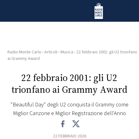
Vai al contenuto
Radio Monte Carlo
Radio Monte Carlo
›
Articoli
›
Musica
›
22 febbraio 2001: gli U2 trionfano
HOME
ai Grammy Award
RADIO
22 febbraio 2001: gli U2
trionfano ai Grammy Award
WEB
RADIO
"Beautiful Day" degli U2 conquista il Grammy come
Miglior Canzone e Miglior Registrazione dell'Anno
PLAYLIST
NEWS
22 FEBBRAIO 2026