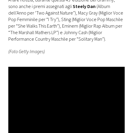
A fare notizia, durante questa 43°edizione dei Grammy,
CONSIGLIA
sono anche i premi assegnati agli
Steely Dan
(Album
dell’Anno per ‘Two Against Nature”), Macy Gray (Miglior Voce
Pop Femminile per “I Try”), Sting (Miglior Voce Pop Maschile
per “She Walks This Earth”), Eminem (Miglior Rap Album per
“The Marshall Mathers LP”) e Johnny Cash (Miglior
Performance Country Maschile per “Solitary Man”).
(Foto Getty Images)