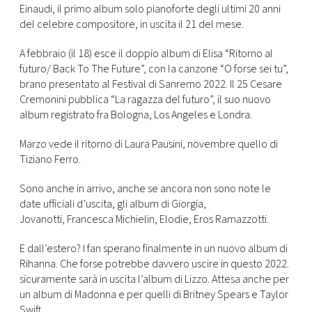
CONSIGLIA
Einaudi, il primo album solo pianoforte degli ultimi 20 anni
del celebre compositore, in uscita il 21 del mese.
A febbraio (il 18) esce il doppio album di Elisa “Ritorno al
futuro/ Back To The Future”, con la canzone “O forse sei tu”,
brano presentato al Festival di Sanremo 2022. Il 25 Cesare
Cremonini pubblica “La ragazza del futuro”, il suo nuovo
album registrato fra Bologna, Los Angeles e Londra.
Marzo vede il ritorno di Laura Pausini, novembre quello di
Tiziano Ferro.
Sono anche in arrivo, anche se ancora non sono note le
date ufficiali d’uscita, gli album di Giorgia,
Jovanotti, Francesca Michielin, Elodie, Eros Ramazzotti.
E dall’estero? I fan sperano finalmente in un nuovo album di
Rihanna. Che forse potrebbe davvero uscire in questo 2022.
sicuramente sarà in uscita l’album di Lizzo. Attesa anche per
un album di Madonna e per quelli di Britney Spears e Taylor
Swift.