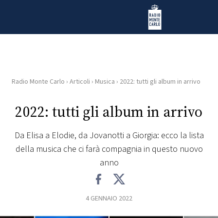
Vai al contenuto
Radio Monte Carlo
Radio Monte Carlo
›
Articoli
›
Musica
›
2022: tutti gli album in arrivo
HOME
2022: tutti gli album in arrivo
RADIO
Da Elisa a Elodie, da Jovanotti a Giorgia: ecco la lista
WEB
della musica che ci farà compagnia in questo nuovo
RADIO
anno
PLAYLIST
4 GENNAIO 2022
NEWS