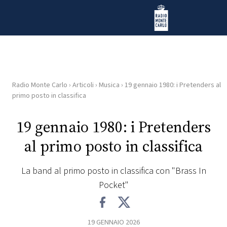
Vai al contenuto
Radio Monte Carlo
Radio Monte Carlo
›
Articoli
›
Musica
›
19 gennaio 1980: i Pretenders al
HOME
primo posto in classifica
RADIO
19 gennaio 1980: i Pretenders
al primo posto in classifica
WEB
RADIO
La band al primo posto in classifica con "Brass In
Pocket"
PLAYLIST
NEWS
19 GENNAIO 2026