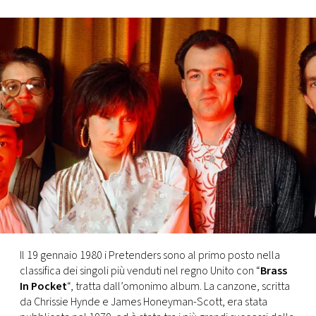
FOTO
CONCORSI
EVENTI
VIDEO
TV
PRINCIPATO
DI
Il 19 gennaio 1980 i Pretenders sono al primo posto nella
MONACO
classifica dei singoli più venduti nel regno Unito con “
Brass
In Pocket
“, tratta dall’omonimo album. La canzone, scritta
da Chrissie Hynde e James Honeyman-Scott, era stata
RMC