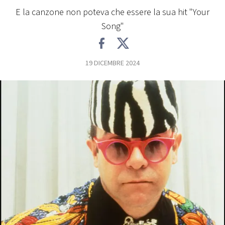
E la canzone non poteva che essere la sua hit "Your
FOTO
Song"
CONCORSI
19 DICEMBRE 2024
EVENTI
VIDEO
TV
PRINCIPATO
DI
MONACO
RMC