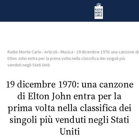
Vai al contenuto
Radio Monte Carlo
Radio Monte Carlo
›
Articoli
›
Musica
›
19 dicembre 1970: una canzone di
HOME
Elton John entra per la prima volta nella classifica dei singoli più
venduti negli Stati Uniti
RADIO
19 dicembre 1970: una canzone
WEB
di Elton John entra per la
RADIO
prima volta nella classifica dei
PLAYLIST
singoli più venduti negli Stati
Uniti
NEWS