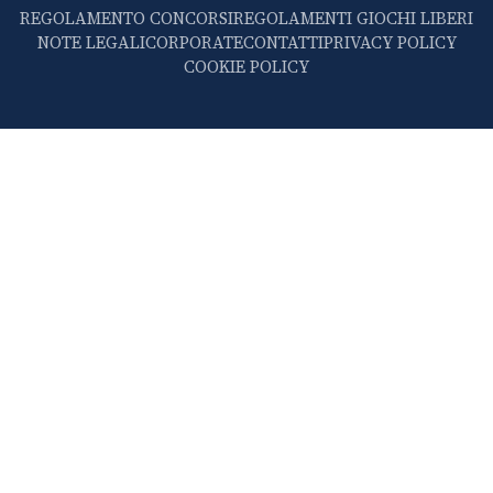
REGOLAMENTO CONCORSI
REGOLAMENTI GIOCHI LIBERI
NOTE LEGALI
CORPORATE
CONTATTI
PRIVACY POLICY
COOKIE POLICY