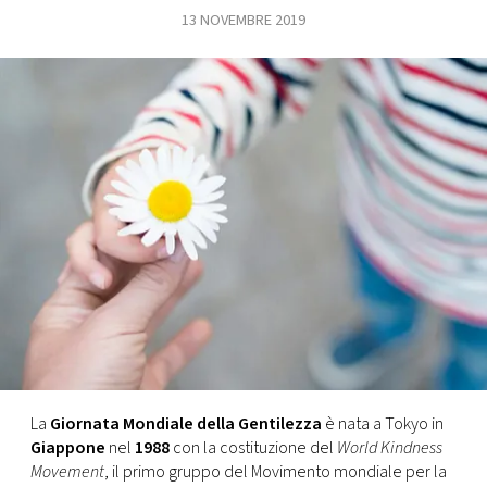
13 NOVEMBRE 2019
FOTO
CONCORSI
EVENTI
VIDEO
TV
PRINCIPATO
DI
MONACO
La
Giornata Mondiale della Gentilezza
è nata a Tokyo in
Giappone
nel
1988
con la costituzione del
World Kindness
RMC
Movement
, il primo gruppo del Movimento mondiale per la