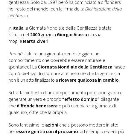
CONSIGLIA
gentilezza. Solo dal 1997 però ha cominciato a diffondersi
nel resto del mondo, con la firma della
Dichiarazione della
gentilezza
.
In
Italia
la Giornata Mondiale della Gentilezza è stata
istituita nel
2000
grazie a
Giorgio Aiassa
e a sua
moglie
Marta Ziveri
.
Perché istituire una giornata per festeggiare un
comportamento che dovrebbe essere naturale e
spontaneo? La
Giornata Mondiale della Gentilezza
nasce
con l’obiettivo di ricordare alle persone che la gentilezza
non è un atto finalizzato a
ricevere qualcosa in cambio
.
Si tratta piuttosto di un comportamento positivo in grado di
generare un vero e proprio
“effetto domino”
dilagante
che
diffonde benessere
e può cambiare la giornata di
qualcuno, oltre che la propria.
Sono tantissime le
azioni
che si possono mettere in atto
per
essere gentili con il prossimo
: ad esempio essere più