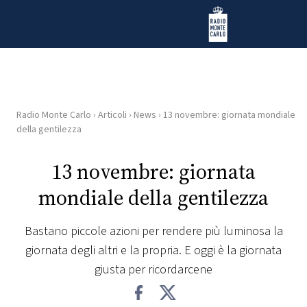
Vai al contenuto
Radio Monte Carlo
Radio Monte Carlo
›
Articoli
›
News
›
13 novembre: giornata mondiale
HOME
della gentilezza
RADIO
13 novembre: giornata
mondiale della gentilezza
WEB
RADIO
Bastano piccole azioni per rendere più luminosa la
giornata degli altri e la propria. E oggi è la giornata
PLAYLIST
giusta per ricordarcene
NEWS