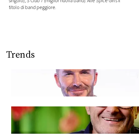
singolo), S Club 7 (miglior nuova band). Alle Spice Girls il
CONSIGLIA
titolo di band peggiore.
Trends