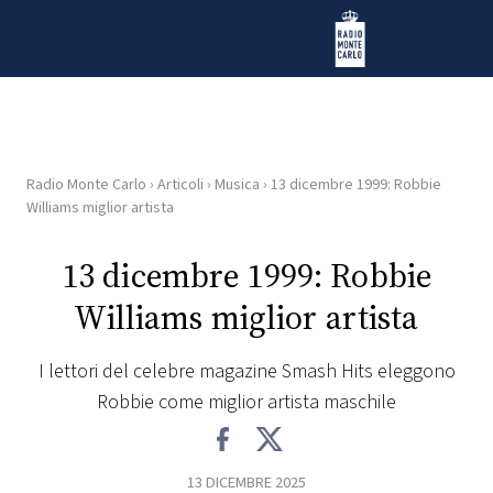
Vai al contenuto
Radio Monte Carlo
Radio Monte Carlo
›
Articoli
›
Musica
›
13 dicembre 1999: Robbie
HOME
Williams miglior artista
RADIO
13 dicembre 1999: Robbie
Williams miglior artista
WEB
RADIO
I lettori del celebre magazine Smash Hits eleggono
Robbie come miglior artista maschile
PLAYLIST
NEWS
13 DICEMBRE 2025