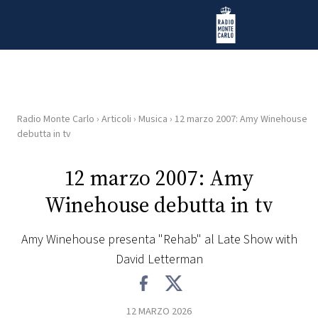
Vai al contenuto
Radio Monte Carlo
Radio Monte Carlo
›
Articoli
›
Musica
›
12 marzo 2007: Amy Winehouse
HOME
debutta in tv
RADIO
12 marzo 2007: Amy
Winehouse debutta in tv
WEB
RADIO
Amy Winehouse presenta "Rehab" al Late Show with
David Letterman
PLAYLIST
NEWS
12 MARZO 2026