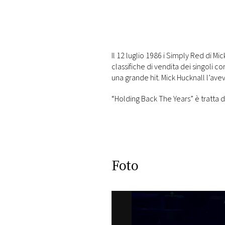
DI
MONACO
RMC
CONSIGLIA
Il 12 luglio 1986 i Simply Red di Mi
classifiche di vendita dei singoli 
una grande hit. Mick Hucknall l’av
“Holding Back The Years” è tratta d
Foto