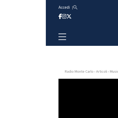
Vai al contenuto
Accedi
Radio Monte Carlo
›
Articoli
›
Musi
HOME
RADIO
WEB
RADIO