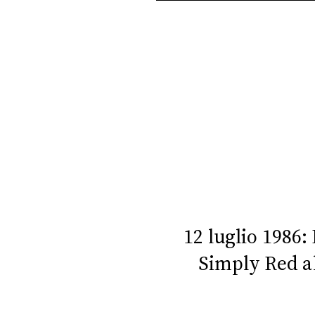
PLAYLIST
NEWS
FOTO
CONCORSI
EVENTI
VIDEO
12 luglio 1986:
Simply Red al
TV
PRINCIPATO