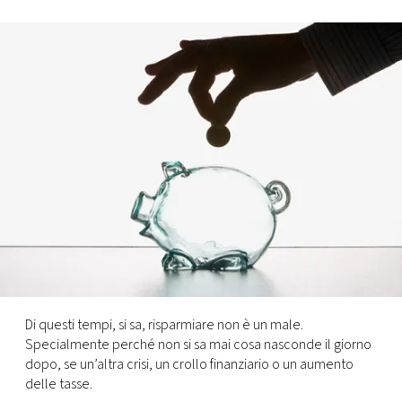
FOTO
CONCORSI
EVENTI
VIDEO
TV
PRINCIPATO
DI
Di questi tempi, si sa, risparmiare non è un male.
MONACO
Specialmente perché non si sa mai cosa nasconde il giorno
dopo, se un’altra crisi, un crollo finanziario o un aumento
delle tasse.
RMC