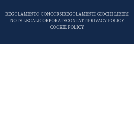
REGOLAMENTO CONCORSI
REGOLAMENTI GIOCHI LIBERI
NOTE LEGALI
CORPORATE
CONTATTI
PRIVACY POLICY
COOKIE POLICY