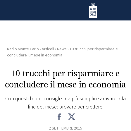
Vai al contenuto
Radio Monte Carlo
Radio Monte Carlo
›
Articoli
›
News
›
10 trucchi per risparmiare e
HOME
concludere il mese in economia
RADIO
10 trucchi per risparmiare e
concludere il mese in economia
WEB
RADIO
Con questi buoni consigli sarà più semplice arrivare alla
fine del mese: provare per credere.
PLAYLIST
NEWS
2 SETTEMBRE 2015