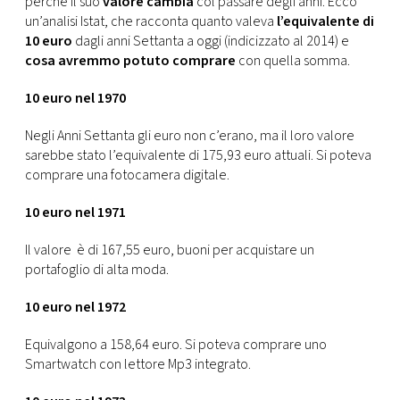
perché il suo
valore cambia
col passare degli anni. Ecco
CONSIGLIA
un’analisi Istat, che racconta quanto valeva
l’equivalente di
10 euro
dagli anni Settanta a oggi (indicizzato al 2014) e
cosa avremmo potuto comprare
con quella somma.
10 euro nel 1970
Negli Anni Settanta gli euro non c’erano, ma il loro valore
sarebbe stato l’equivalente di 175,93 euro attuali. Si poteva
comprare una fotocamera digitale.
10 euro nel 1971
Il valore è di 167,55 euro, buoni per acquistare un
portafoglio di alta moda.
10 euro nel 1972
Equivalgono a 158,64 euro. Si poteva comprare uno
Smartwatch con lettore Mp3 integrato.