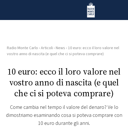
Vai al contenuto
Radio Monte Carlo
Radio Monte Carlo
›
Articoli
›
News
›
10 euro: ecco il loro valore nel
HOME
vostro anno di nascita (e quel che ci si poteva comprare)
RADIO
10 euro: ecco il loro valore nel
vostro anno di nascita (e quel
WEB
RADIO
che ci si poteva comprare)
PLAYLIST
Come cambia nel tempo il valore del denaro? Ve lo
dimostriamo esaminando cosa si poteva comprare con
NEWS
10 euro durante gli anni.