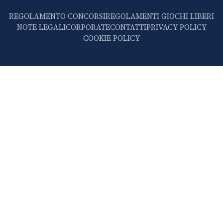
REGOLAMENTO CONCORSI
REGOLAMENTI GIOCHI LIBERI
NOTE LEGALI
CORPORATE
CONTATTI
PRIVACY POLICY
COOKIE POLICY