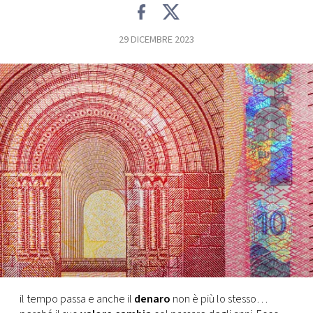
FOTO
29 DICEMBRE 2023
CONCORSI
EVENTI
VIDEO
TV
PRINCIPATO
DI
MONACO
il tempo passa e anche il
denaro
non è più lo stesso…
RMC