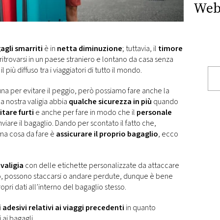
Web
gli smarriti
è in
netta diminuzione
; tuttavia, il
timore
 ritrovarsi in un paese straniero e lontano da casa senza
l più diffuso tra i viaggiatori di tutto il mondo.
una per evitare il peggio, però possiamo fare anche la
a nostra valigia abbia
qualche sicurezza in più
quando
itare furti
e anche per fare in modo che il
personale
nviare il bagaglio. Dando per scontato il fatto che,
rima cosa da fare è
assicurare il proprio bagaglio
, ecco
valigia
con delle etichette personalizzate da attaccare
ò, possono staccarsi o andare perdute, dunque è bene
pri dati all’interno del bagaglio stesso.
i
adesivi relativi ai viaggi precedenti
in quanto
ai bagagli.