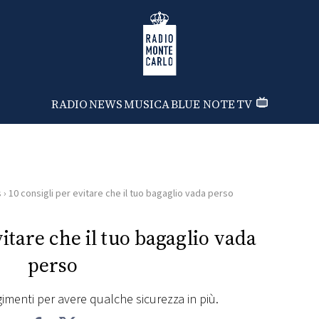
Radio Monte Carlo
RADIO
NEWS
MUSICA
BLUE NOTE
TV
s
›
10 consigli per evitare che il tuo bagaglio vada perso
vitare che il tuo bagaglio vada
perso
menti per avere qualche sicurezza in più.