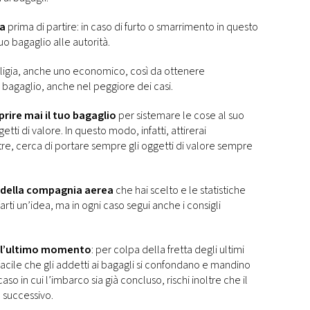
ia
prima di partire: in caso di furto o smarrimento in questo
uo bagaglio alle autorità.
ligia, anche uno economico, così da ottenere
 bagaglio, anche nel peggiore dei casi.
rire mai il tuo bagaglio
per sistemare le cose al suo
etti di valore. In questo modo, infatti, attirerai
oltre, cerca di portare sempre gli oggetti di valore sempre
 della compagnia aerea
che hai scelto e le statistiche
rti un’idea, ma in ogni caso segui anche i consigli
all’ultimo momento
: per colpa della fretta degli ultimi
facile che gli addetti ai bagagli si confondano e mandino
caso in cui l’imbarco sia già concluso, rischi inoltre che il
o successivo.