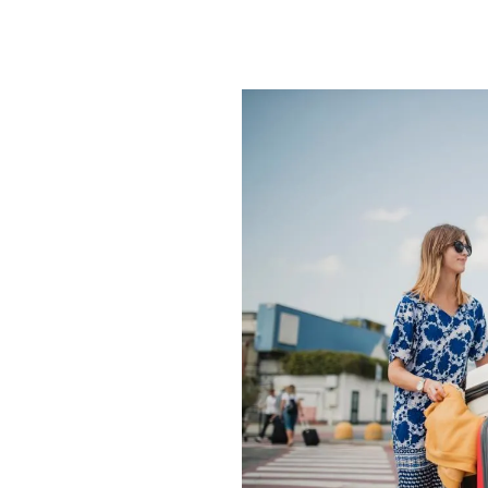
PLAYLIST
NEWS
FOTO
CONCORSI
EVENTI
VIDEO
TV
PRINCIPATO