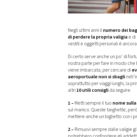
DI
MONACO
RMC
Negli ultimi anni il
numero dei baga
CONSIGLIA
di perdere la propria valigia
e di
vestiti e oggetti personali è ancora i
Di certo serve anche un po’ di fort
nostra parte per fare in modo che l
viene imbarcata, per cercare di
ev
aeroportuale non si sbagli
nell’i
soprattutto per viaggi lunghi, la p
altri
10 utili consigli
da seguire.
1 –
Metti sempre il tuo
nome sulla 
sul manico. Queste targhette, per
mettere anche un biglietto con i pro
2 –
Rimuovi sempre dalle valigie gl
potrebbero confondere gli addetti 