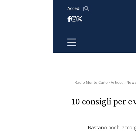
Vai al contenuto
Accedi
Radio Monte Carlo
›
Articoli
›
New
HOME
10 consigli per e
RADIO
WEB
RADIO
Bastano pochi accorgi