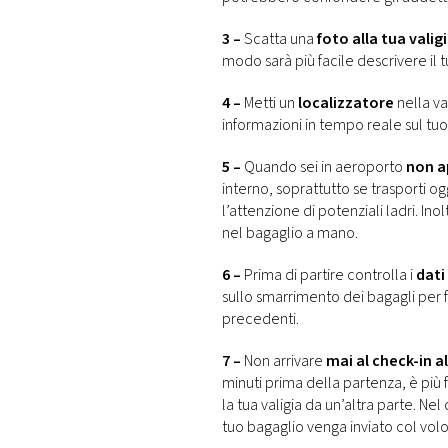
3 –
Scatta una
foto alla tua valig
modo sarà più facile descrivere il t
4 –
Metti un
localizzatore
nella va
informazioni in tempo reale sul tuo
5 –
Quando sei in aeroporto
non ap
interno, soprattutto se trasporti ogg
l’attenzione di potenziali ladri. In
nel bagaglio a mano.
6 –
Prima di partire controlla i
dati
sullo smarrimento dei bagagli per fa
precedenti.
7 –
Non arrivare
mai al check-in 
minuti prima della partenza, è più 
la tua valigia da un’altra parte. Nel 
tuo bagaglio venga inviato col vol