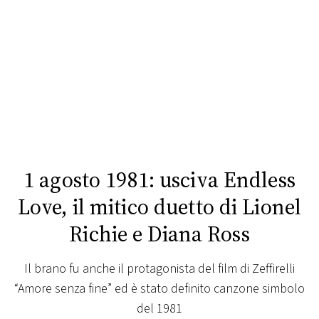
FOTO
CONCORSI
EVENTI
VIDEO
1 agosto 1981: usciva Endless
TV
Love, il mitico duetto di Lionel
Richie e Diana Ross
PRINCIPATO
DI
MONACO
Il brano fu anche il protagonista del film di Zeffirelli
“Amore senza fine” ed è stato definito canzone simbolo
RMC
del 1981