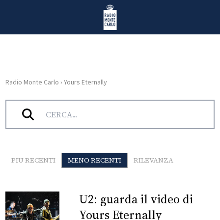
Vai al contenuto
Radio Monte Carlo
Radio Monte Carlo
›
Yours Eternally
HOME
Tag:
Yours Eternally
RADIO
WEB
RADIO
PIU RECENTI
MENO RECENTI
RILEVANZA
PLAYLIST
U2: guarda il video di
NEWS
Yours Eternally