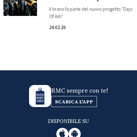
Il brano fa parte del nuovo progetto "Days
FOTO
Of Ash"
24.02.26
CONCORSI
EVENTI
VIDEO
TV
RMC sempre con te!
SCARICA L'APP
PRINCIPATO
DI
MONACO
DISPONIBILE SU
RMC