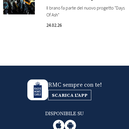
Il brano fa parte del nuovo progetto "Days
FOTO
Of Ash"
24.02.26
CONCORSI
EVENTI
VIDEO
TV
RMC sempre con te!
SCARICA L'APP
PRINCIPATO
DI
MONACO
DISPONIBILE SU
RMC