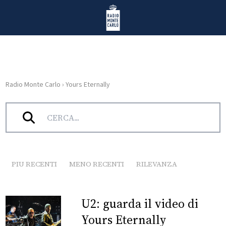
Vai al contenuto
Radio Monte Carlo
Radio Monte Carlo
›
Yours Eternally
HOME
Tag:
Yours Eternally
RADIO
WEB
RADIO
PIU RECENTI
MENO RECENTI
RILEVANZA
PLAYLIST
U2: guarda il video di
NEWS
Yours Eternally