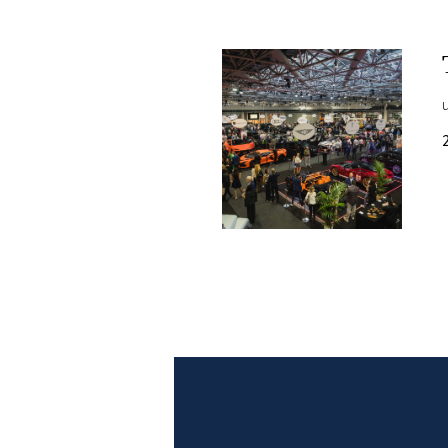
PLAYLIST
NEWS
FOTO
CONCORSI
EVENTI
VIDEO
TV
PRINCIPATO