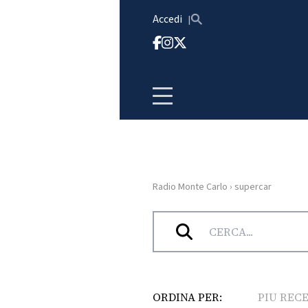
Vai al contenuto
Accedi
Radio Monte Carlo
›
supercar
HOME
Tag:
supercar
RADIO
WEB
RADIO
ORDINA PER:
PIU REC