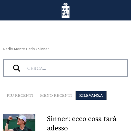
Vai al contenuto
Radio Monte Carlo
Radio Monte Carlo
›
Sinner
HOME
Tag:
Sinner
RADIO
WEB
RADIO
PIU RECENTI
MENO RECENTI
RILEVANZA
PLAYLIST
Sinner: ecco cosa farà
NEWS
adesso