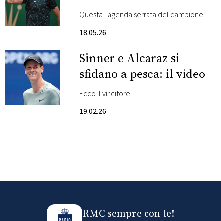
Questa l'agenda serrata del campione
FOTO
18.05.26
CONCORSI
Sinner e Alcaraz si
sfidano a pesca: il video
EVENTI
Ecco il vincitore
VIDEO
19.02.26
TV
PRINCIPATO
DI
MONACO
RMC sempre con te!
RMC