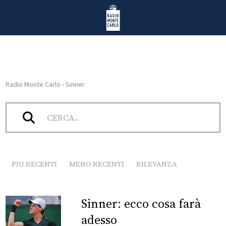
Vai al contenuto
Radio Monte Carlo
Radio Monte Carlo
›
Sinner
HOME
Tag:
Sinner
RADIO
WEB
RADIO
PIU RECENTI
MENO RECENTI
RILEVANZA
PLAYLIST
Sinner: ecco cosa farà
NEWS
adesso