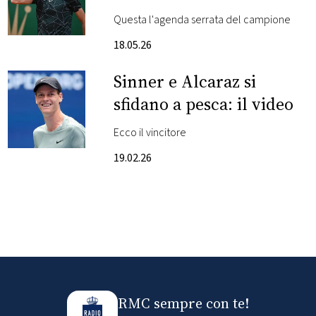
Questa l'agenda serrata del campione
FOTO
18.05.26
CONCORSI
Sinner e Alcaraz si
sfidano a pesca: il video
EVENTI
Ecco il vincitore
VIDEO
19.02.26
TV
PRINCIPATO
DI
MONACO
RMC sempre con te!
RMC