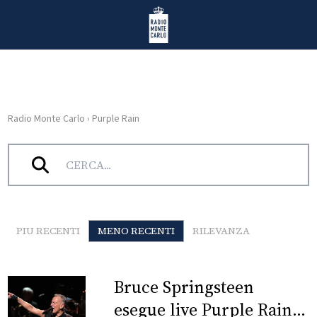
Vai al contenuto
Radio Monte Carlo
Radio Monte Carlo
›
Purple Rain
HOME
Tag:
Purple Rain
RADIO
WEB
RADIO
PIU RECENTI
MENO RECENTI
RILEVANZA
PLAYLIST
Bruce Springsteen
NEWS
esegue live Purple Rain: