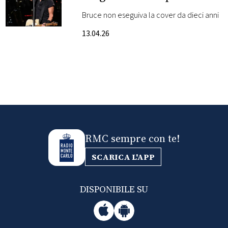
guarda il video
Bruce non eseguiva la cover da dieci anni
FOTO
13.04.26
CONCORSI
EVENTI
VIDEO
RMC sempre con te!
TV
SCARICA L'APP
PRINCIPATO
DI
DISPONIBILE SU
MONACO
RMC