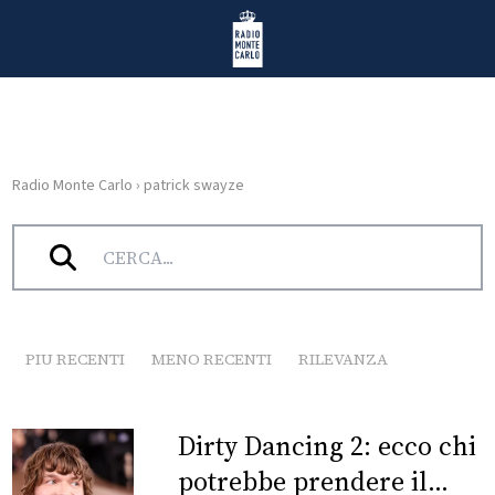
Vai al contenuto
Radio Monte Carlo
Radio Monte Carlo
›
patrick swayze
HOME
Tag:
patrick swayze
RADIO
WEB
RADIO
PIU RECENTI
MENO RECENTI
RILEVANZA
PLAYLIST
Dirty Dancing 2: ecco chi
NEWS
potrebbe prendere il