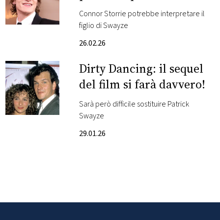
posto di Patrick Swayze
Connor Storrie potrebbe interpretare il
FOTO
figlio di Swayze
26.02.26
CONCORSI
Dirty Dancing: il sequel
EVENTI
del film si farà davvero!
Sarà però difficile sostituire Patrick
VIDEO
Swayze
29.01.26
TV
PRINCIPATO
DI
MONACO
RMC