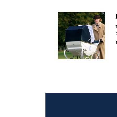
PLAYLIST
NEWS
FOTO
CONCORSI
EVENTI
VIDEO
TV
PRINCIPATO