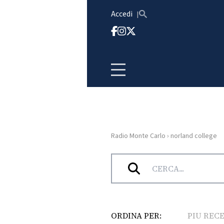
Vai al contenuto
Accedi
Radio Monte Carlo
›
norland college
HOME
Tag:
norland college
RADIO
WEB
RADIO
ORDINA PER:
PIU REC