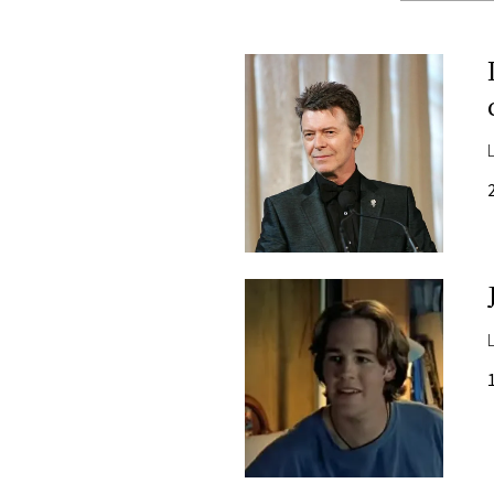
PLAYLIST
NEWS
FOTO
CONCORSI
EVENTI
VIDEO
TV
PRINCIPATO