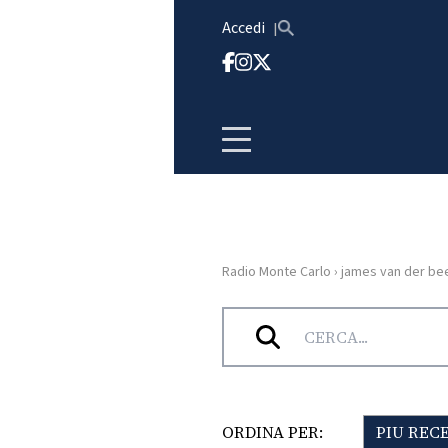
Vai al contenuto
Accedi
Radio Monte Carlo
›
james van der be
HOME
Tag:
james van der beek
RADIO
WEB
RADIO
ORDINA PER:
PIU REC