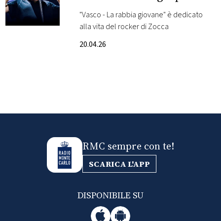
novel
"Vasco - La rabbia giovane" è dedicato
FOTO
alla vita del rocker di Zocca
20.04.26
CONCORSI
EVENTI
VIDEO
TV
RMC sempre con te!
SCARICA L'APP
PRINCIPATO
DI
MONACO
DISPONIBILE SU
RMC