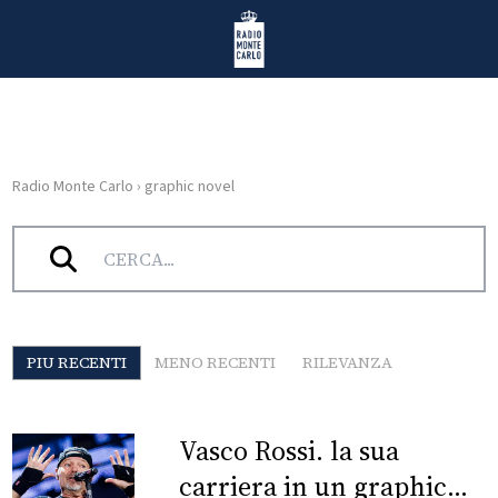
Vai al contenuto
Radio Monte Carlo
Radio Monte Carlo
›
graphic novel
HOME
Tag:
graphic novel
RADIO
WEB
RADIO
PIU RECENTI
MENO RECENTI
RILEVANZA
PLAYLIST
Vasco Rossi. la sua
NEWS
carriera in un graphic