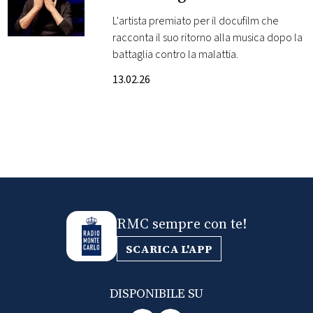
L'artista premiato per il docufilm che
FOTO
racconta il suo ritorno alla musica dopo la
battaglia contro la malattia.
CONCORSI
13.02.26
EVENTI
VIDEO
TV
RMC sempre con te!
PRINCIPATO
DI
SCARICA L'APP
MONACO
DISPONIBILE SU
RMC