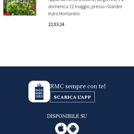
domenica 12 maggio, presso i Giardini
FOTO
Indro Montanelli
22.03.24
CONCORSI
EVENTI
VIDEO
TV
RMC sempre con te!
SCARICA L'APP
PRINCIPATO
DI
MONACO
DISPONIBILE SU
RMC