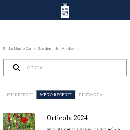
Vai al contenuto
Radio Monte Carlo
Radio Monte Carlo
›
Giardini Indro Montanelli
HOME
Tag:
Giardini Indro Montanelli
RADIO
WEB
RADIO
PIU RECENTI
MENO RECENTI
RILEVANZA
PLAYLIST
Orticola 2024
NEWS
Appuntamento a Milano, da giovedì 9 a