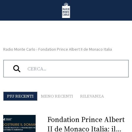
Vai al contenuto
Radio Monte Carlo
Radio Monte Carlo
›
Fondation Prince Albert II de Monaco Italia
HOME
Tag:
Fondation Prince Albert II de Monaco Italia
RADIO
WEB
RADIO
PIU RECENTI
MENO RECENTI
RILEVANZA
PLAYLIST
Fondation Prince Albert
NEWS
II de Monaco Italia: il