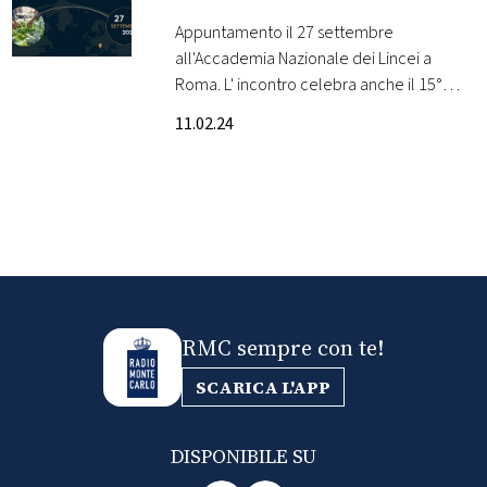
convegno Costruire il
Appuntamento il 27 settembre
FOTO
Domani: Il Valore
all'Accademia Nazionale dei Lincei a
Roma. L' incontro celebra anche il 15°
dell’Etica e il
CONCORSI
anniversario della Fondazione in Italia
Pragmatismo nella
11.02.24
Sostenibilità Ambientale
EVENTI
VIDEO
TV
RMC sempre con te!
PRINCIPATO
DI
SCARICA L'APP
MONACO
DISPONIBILE SU
RMC