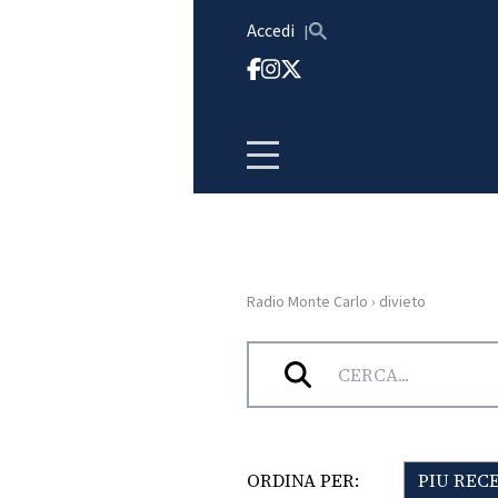
Vai al contenuto
Accedi
Radio Monte Carlo
›
divieto
HOME
Tag:
divieto
RADIO
WEB
RADIO
ORDINA PER:
PIU REC