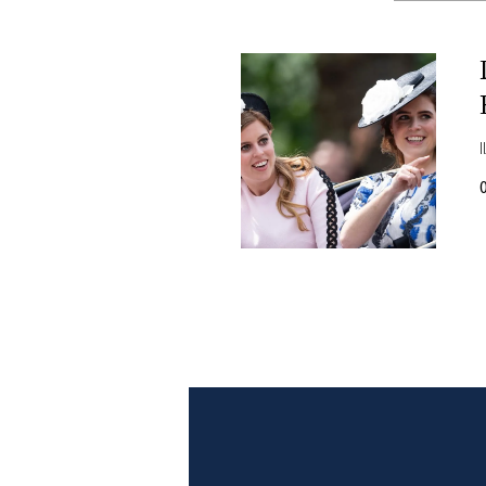
PLAYLIST
NEWS
FOTO
CONCORSI
EVENTI
VIDEO
TV
PRINCIPATO