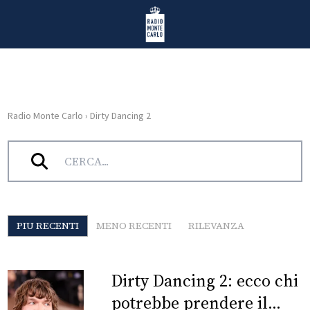
Vai al contenuto
Radio Monte Carlo
Radio Monte Carlo
›
Dirty Dancing 2
HOME
Tag:
Dirty Dancing 2
RADIO
WEB
RADIO
PIU RECENTI
MENO RECENTI
RILEVANZA
PLAYLIST
Dirty Dancing 2: ecco chi
NEWS
potrebbe prendere il