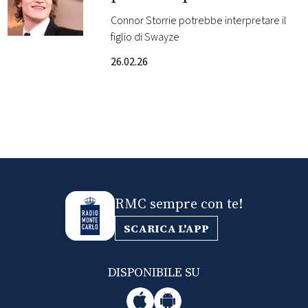
posto di Patrick Swayze
Connor Storrie potrebbe interpretare il
FOTO
figlio di Swayze
26.02.26
CONCORSI
EVENTI
VIDEO
TV
RMC sempre con te!
SCARICA L'APP
PRINCIPATO
DI
MONACO
DISPONIBILE SU
RMC