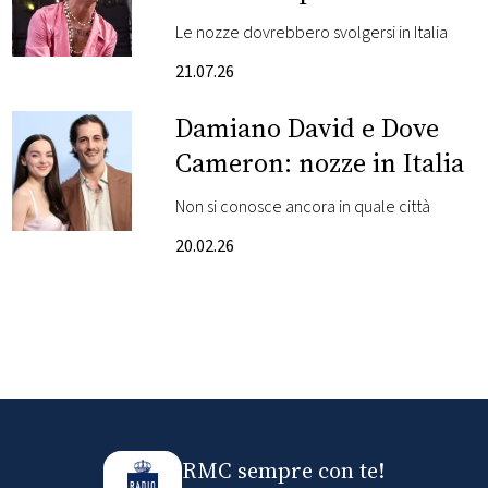
matrimonio
Le nozze dovrebbero svolgersi in Italia
FOTO
21.07.26
CONCORSI
Damiano David e Dove
Cameron: nozze in Italia
EVENTI
Non si conosce ancora in quale città
VIDEO
20.02.26
TV
PRINCIPATO
DI
MONACO
RMC sempre con te!
RMC