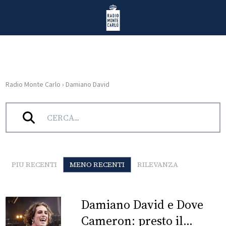
Vai al contenuto
Radio Monte Carlo
Radio Monte Carlo
›
Damiano David
HOME
Tag:
Damiano David
RADIO
WEB
RADIO
PIU RECENTI
MENO RECENTI
RILEVANZA
PLAYLIST
Damiano David e Dove
NEWS
Cameron: presto il