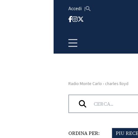
Vai al contenuto
Accedi
Radio Monte Carlo
›
charles lloyd
HOME
Tag:
charles lloyd
RADIO
WEB
RADIO
ORDINA PER:
PIU REC