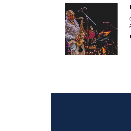
DI
MONACO
RMC
CONSIGLIA