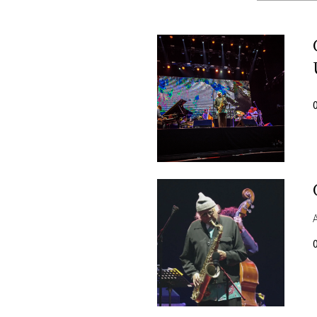
PLAYLIST
NEWS
FOTO
CONCORSI
EVENTI
VIDEO
TV
PRINCIPATO