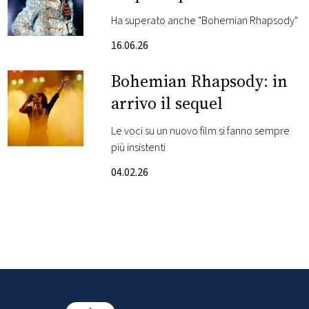
maggiore incasso della
Ha superato anche "Bohemian Rhapsody"
FOTO
storia
16.06.26
CONCORSI
Bohemian Rhapsody: in
arrivo il sequel
EVENTI
Le voci su un nuovo film si fanno sempre
più insistenti
VIDEO
04.02.26
TV
PRINCIPATO
DI
MONACO
RMC