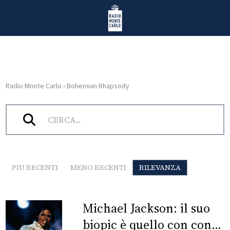
Vai al contenuto
Radio Monte Carlo
Radio Monte Carlo
›
Bohemian Rhapsody
HOME
Tag:
Bohemian Rhapsody
RADIO
WEB
RADIO
PIU RECENTI
MENO RECENTI
RILEVANZA
PLAYLIST
Michael Jackson: il suo
NEWS
biopic è quello con con il