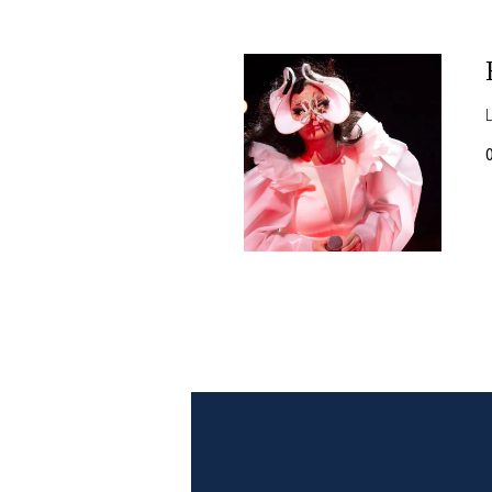
PLAYLIST
NEWS
FOTO
CONCORSI
EVENTI
VIDEO
TV
PRINCIPATO