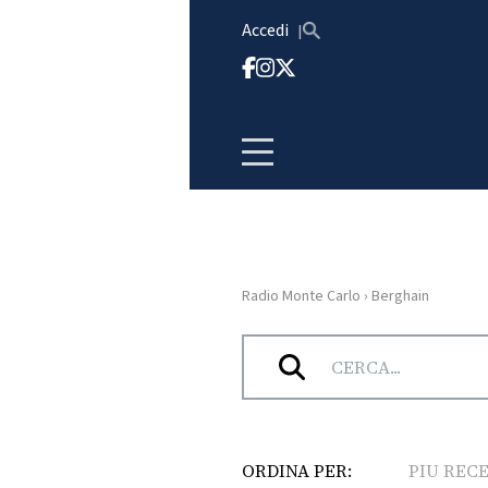
Vai al contenuto
Accedi
Radio Monte Carlo
›
Berghain
HOME
Tag:
Berghain
RADIO
WEB
RADIO
ORDINA PER:
PIU REC