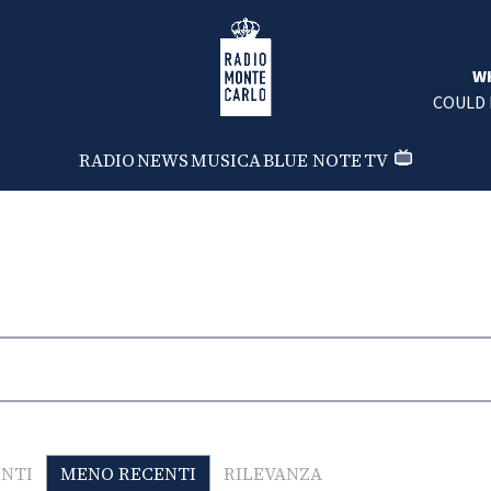
Radio Monte Carlo
W
COULD 
RADIO
NEWS
MUSICA
BLUE NOTE
TV
ENTI
MENO RECENTI
RILEVANZA