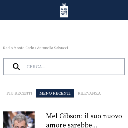
Vai al contenuto
Radio Monte Carlo
Radio Monte Carlo
›
Antonella Salvucci
HOME
Tag:
Antonella Salvucci
RADIO
WEB
RADIO
PIU RECENTI
MENO RECENTI
RILEVANZA
PLAYLIST
Mel Gibson: il suo nuovo
NEWS
amore sarebbe