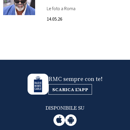
un’italiana
Le foto a Roma
FOTO
14.05.26
CONCORSI
EVENTI
VIDEO
RMC sempre con te!
TV
SCARICA L'APP
PRINCIPATO
DI
DISPONIBILE SU
MONACO
RMC