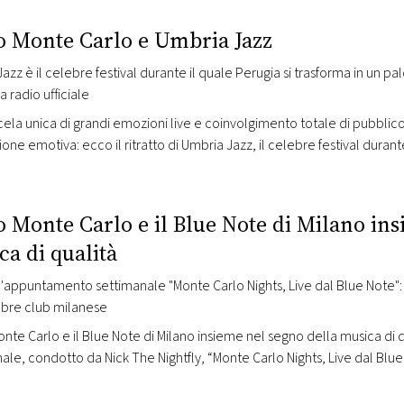
o Monte Carlo e Umbria Jazz
azz è il celebre festival durante il quale Perugia si trasforma in un p
a radio ufficiale
ela unica di grandi emozioni live e coinvolgimento totale di pubblico e
ione emotiva: ecco il ritratto di Umbria Jazz, il celebre festival durante
palcoscenico a cielo aperto. E Radio Monte Carlo ne è la radio uffic
o Monte Carlo e il Blue Note di Milano ins
ca di qualità
timanale "Monte Carlo Nights, Live dal Blue Note": con Nick The Nightfly, in diretta dal palco
ebre club milanese
nte Carlo e il Blue Note di Milano insieme nel segno della musica di q
ale, condotto da Nick The Nightfly, “Monte Carlo Nights, Live dal Blue
la miglior musica italiana ed internazionale dal vivo. Il Blue Note Mil