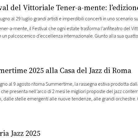
val del Vittoriale Tener-a-mente: l’edizion
iugno al 29 luglio grandi artisti e imperdibili concerti in uno scenario 
ner-a-mente, il Festival che ogni estate trasforma l’anfiteatro del Vittor
n un palcoscenico d’eccellenza internazionale. Giunto alla sua quatto
 e l’evento speciale Più Luce! – un originale incontro tra musica e lett
enti musicali in Italia.…
ertime 2025 alla Casa del Jazz di Roma
ugno al 9 agosto ritorna Summertime, la rassegna estiva prodotta da
 che presenta nell’arco di 2 mesi le migliori proposte del jazz contem
 dalle stelle emergenti alle nuove tendenze, alle grandi orchestre. O
ido…
ia Jazz 2025