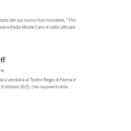
le data del suo nuovo tour mondiale, “This
rena Radio Monte Carlo è radio ufficiale
y e oltre 10 miliardi di…
ff
ra la sua XXV edizione
usica verdiana al Teatro Regio di Parma e
l 19 ottobre 2025, che risuonerà nelle