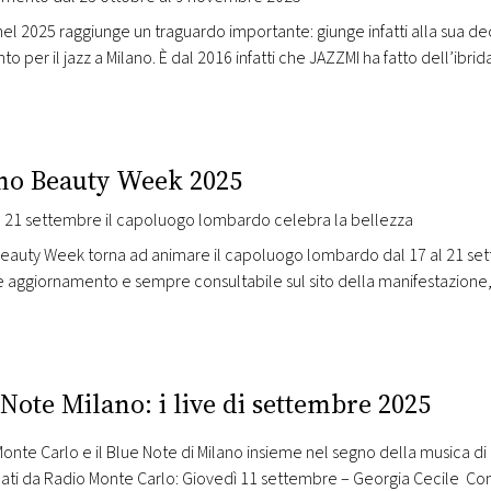
el 2025 raggiunge un traguardo importante: giunge infatti alla sua d
nto per il jazz a Milano. È dal 2016 infatti che JAZZMI ha fatto dell’ib
ifra distintiva, affermandosi come uno dei primi festival in Italia per qua
no Beauty Week 2025
l 21 settembre il capoluogo lombardo celebra la bellezza
eauty Week torna ad animare il capoluogo lombardo dal 17 al 21 sett
 aggiornamento e sempre consultabile sul sito della manifestazione, 
nati e tutta la cittadinanza milanese. Radio Monte Carlo è radio ufficia
tazione dal Beauty Cube…
Note Milano: i live di settembre 2025
nte Carlo e il Blue Note di Milano insieme nel segno della musica di q
ati da Radio Monte Carlo: Giovedì 11 settembre – Georgia Cecile Con 