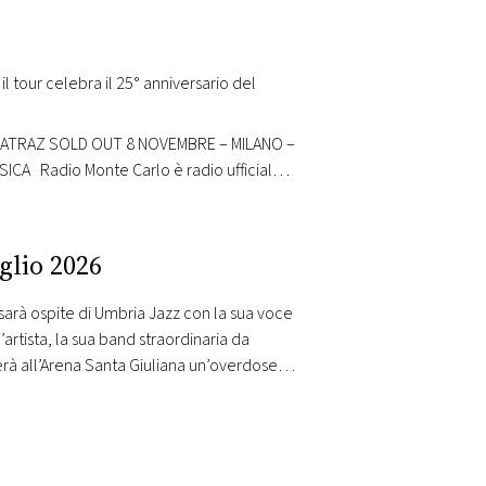
 tour celebra il 25° anniversario del
– ALCATRAZ SOLD OUT 8 NOVEMBRE – MILANO –
A Radio Monte Carlo è radio ufficiale
il tour celebra il…
glio 2026
sarà ospite di Umbria Jazz con la sua voce
artista, la sua band straordinaria da
rà all’Arena Santa Giuliana un’overdose di