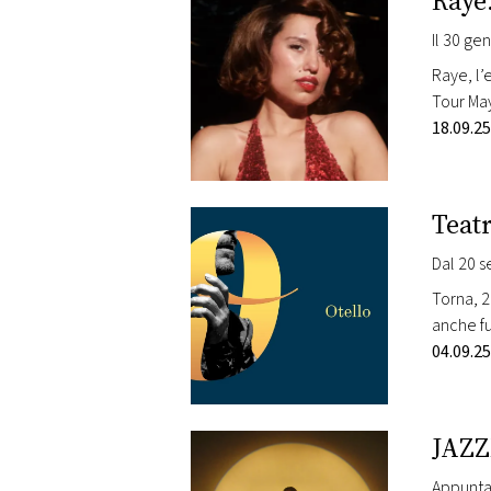
Raye:
DI
MONACO
Il 30 ge
Raye, l’
RMC
Tour May
CONSIGLIA
Dopo ave
18.09.25
Teatr
Torna, 2
anche fu
piazze, 
04.09.25
JAZZ
Appunta