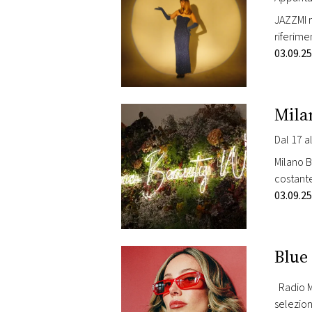
JAZZMI n
riferime
la sua c
03.09.25
Radio…
Mila
Dal 17 a
Milano B
costante
appassio
03.09.25
manifes
Blue 
Radio Mo
selezion