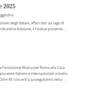
e 2025
suggestivo
iale degli Italiani, affacciato sul lago di
rdicesima edizione, il Festival presenta 14
eratura – confermandosi tra i principali
lla Fondazione Musica per Roma alla Casa
poraneo italiano e internazionale a livello
ltre 40 concerti si susseguiranno nello