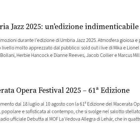
ia Jazz 2025: un’edizione indimenticabil
mozioni durante l’edizione di Umbria Jazz 2025. Atmosfera gioiosa e
o livello molto apprezzato dal pubblico: sold out i live di Mika e Lionel
Bollani, Herbie Hancock e Dianne Reeves, Jacob Collier e Marcus Mill
rata Opera Festival 2025 – 61ª Edizione
mento dal 18 luglio al 10 agosto con la 61ª Edizione del Macerata O
 popolare e sofisticata al contempo, che si svolge nel salotto stellat
radio ufficiale Debutta al MOF La Vedova Allegra di Lehár, che in quattr
 porterà…