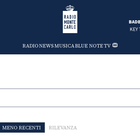
Radio Monte Carlo
BAD
KEY 
RADIO
NEWS
MUSICA
BLUE NOTE
TV
MENO RECENTI
RILEVANZA