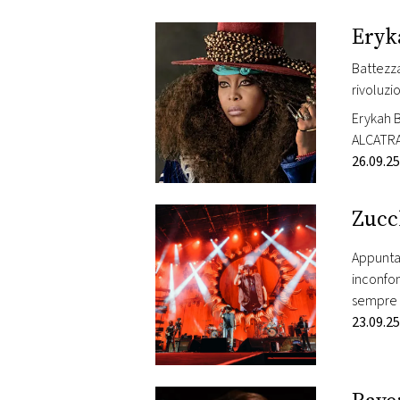
PLAYLIST
Eryka
Battezza
NEWS
rivoluzi
Erykah 
FOTO
ALCATRA
Battezza
26.09.25
CONCORSI
Zucc
EVENTI
Appuntam
inconfon
VIDEO
sempre c
musica 
23.09.25
TV
PRINCIPATO