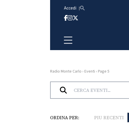
Vai al contenuto
Accedi
Radio Monte Carlo
›
Eventi
›
Page 5
HOME
Archivi:
Eventi
RADIO
WEB
ORDINA PER:
PIU RECENTI
RADIO