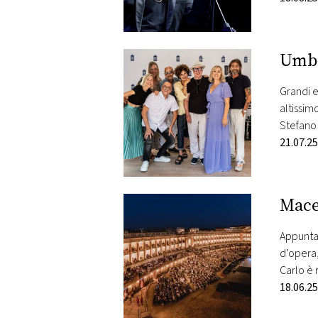
Umbr
Grandi e
altissim
Stefano 
21.07.25
Mace
Appunta
d’opera,
Carlo è 
agosto,
18.06.25