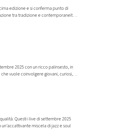
ecima edizione e si conferma punto di
ridazione tra tradizione e contemporaneità
lità artistica, partecipazione e diffusione.
embre 2025 con un ricco palinsesto, in
che vuole coinvolgere giovani, curiosi,
le e racconterà in diretta la
ualità. Questi i live di settembre 2025
un’accattivante miscela di jazz e soul