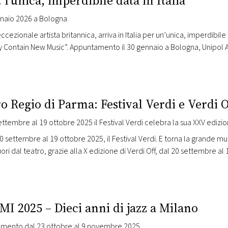
 l’unica, imperdibile data in Italia
nnaio 2026 a Bologna
eccezionale artista britannica, arriva in Italia per un’unica, imperdibi
 Contain New Music”. Appuntamento il 30 gennaio a Bologna, Unipol A
r conquistato sei Brit Award in un solo anno, tre nomination ai Gramm
o Regio di Parma: Festival Verdi e Verdi O
Dal 20 settembre al 19 ottobre 2025 il Festival Verdi celeb
0 settembre al 19 ottobre 2025, il Festival Verdi. E torna la grande m
ori dal teatro, grazie alla X edizione di Verdi Off, dal 20 settembre a
nei parchi e nelle strade, animando i cortili e i quartieri, in…
MI 2025 – Dieci anni di jazz a Milano
mento dal 23 ottobre al 9 novembre 2025