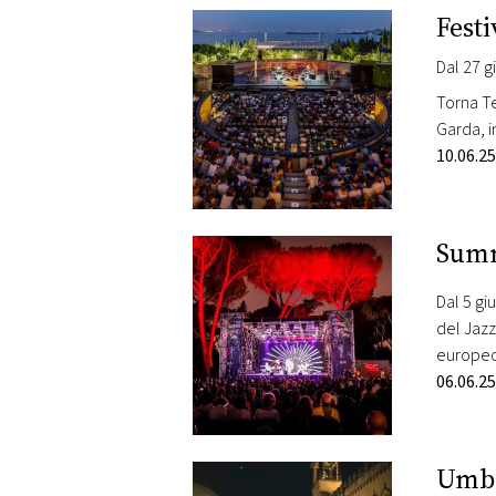
Festi
Dal 27 g
Torna Te
Garda, i
concerti
10.06.25
appuntam
Summ
Dal 5 gi
del Jazz
europeo,
splend
06.06.25
Umbr