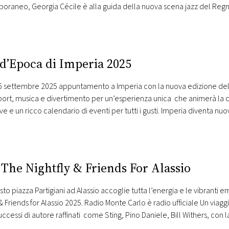
raneo, Georgia Cécile è alla guida della nuova scena jazz del Regn
 d’Epoca di Imperia 2025
 6 settembre 2025 appuntamento a Imperia con la nuova edizione del
sport, musica e divertimento per un’esperienza unica che animerà la c
ve e un ricco calendario di eventi per tutti i gusti. Imperia diventa n
na Internazionale della…
 The Nightfly & Friends For Alassio
osto piazza Partigiani ad Alassio accoglie tutta l’energia e le vibranti 
 & Friends for Alassio 2025. Radio Monte Carlo è radio ufficiale Un via
uccessi di autore raffinati come Sting, Pino Daniele, Bill Withers, con l
erpreta…