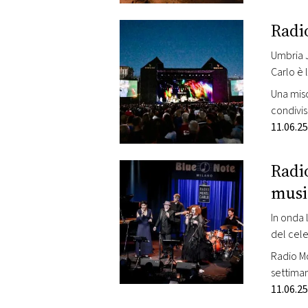
Radi
Umbria J
Carlo è l
Una misc
condivis
immenso 
11.06.25
Radi
musi
In onda l'appuntamento set
del cel
Radio Mo
settiman
Milano, 
11.06.25