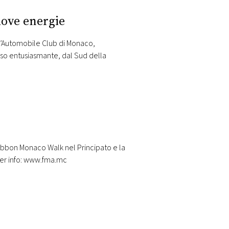
uove energie
l’Automobile Club di Monaco,
rso entusiasmante, dal Sud della
 Ribbon Monaco Walk nel Principato e la
 Per info: www.fma.mc