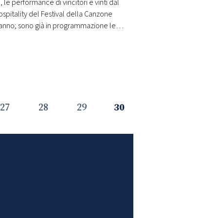
 le performance di vincitori e vinti dal
ospitality del Festival della Canzone
uest’anno; sono già in programmazione le…
27
28
29
30