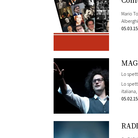
Conf
DI
MONACO
Mario To
Albergh
RMC
05.03.15
CONSIGLIA
MAGA
Lo spett
Lo spett
italiana
cercare 
05.02.15
RADI