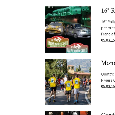
PLAYLIST
16° 
NEWS
16° Rall
per pres
Francia 
FOTO
05.03.15
CONCORSI
Mon
EVENTI
Quattro 
Riviera 
VIDEO
05.03.15
TV
PRINCIPATO