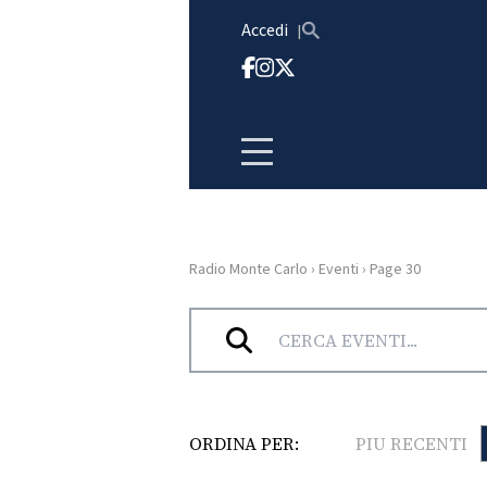
Vai al contenuto
Accedi
Radio Monte Carlo
›
Eventi
›
Page 30
HOME
Archivi:
Eventi
RADIO
WEB
ORDINA PER:
PIU RECENTI
RADIO