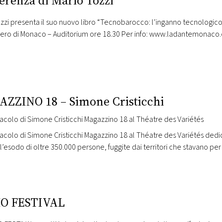
erenza di Mario Tozzi
zzi presenta il suo nuovo libro “Tecnobarocco: l’inganno tecnologico
iero di Monaco – Auditorium ore 18.30 Per info: www.ladantemonac
ZZINO 18 – Simone Cristicchi
acolo di Simone Cristicchi Magazzino 18 al Théatre des Variétés
acolo di Simone Cristicchi Magazzino 18 al Théatre des Variétés dedi
, l’esodo di oltre 350.000 persone, fuggite dai territori che stavano per 
una nuova esistenza.
O FESTIVAL