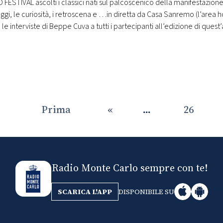
 FESTIVAL ascolti i classici nati sul palcoscenico della manifestazione,
ggi, le curiosità, i retroscena e …in diretta da Casa Sanremo (l’area h
), le interviste di Beppe Cuva a tutti i partecipanti all’edizione di q
Prima
«
...
26
Radio Monte Carlo sempre con te!
SCARICA L'APP
DISPONIBILE SU