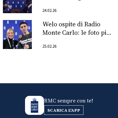
(italiano)
FOTO
24.02.26
Welo ospite di Radio
CONCORSI
Monte Carlo: le foto più
belle
EVENTI
25.02.26
VIDEO
TV
PRINCIPATO
DI
MONACO
RMC sempre con te!
SCARICA L'APP
RMC