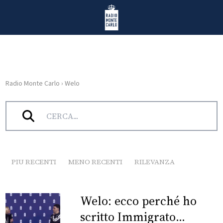
Vai al contenuto
Radio Monte Carlo
Radio Monte Carlo
›
Welo
HOME
Tag:
Welo
RADIO
WEB
RADIO
PIU RECENTI
MENO RECENTI
RILEVANZA
PLAYLIST
Welo: ecco perché ho
NEWS
scritto Immigrato