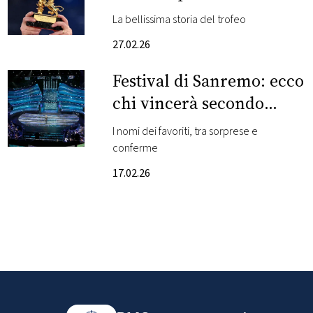
La bellissima storia del trofeo
FOTO
27.02.26
CONCORSI
Festival di Sanremo: ecco
chi vincerà secondo
EVENTI
l’Intelligenza Artificiale
I nomi dei favoriti, tra sorprese e
conferme
VIDEO
17.02.26
TV
PRINCIPATO
DI
MONACO
RMC