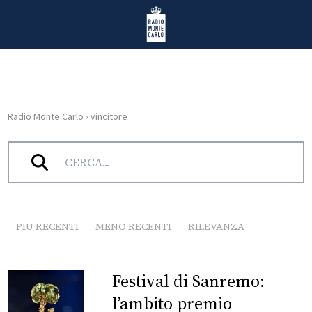
Vai al contenuto
Radio Monte Carlo
Radio Monte Carlo
›
vincitore
HOME
Tag:
vincitore
RADIO
WEB
RADIO
PIU RECENTI
MENO RECENTI
RILEVANZA
PLAYLIST
Festival di Sanremo:
NEWS
l’ambito premio