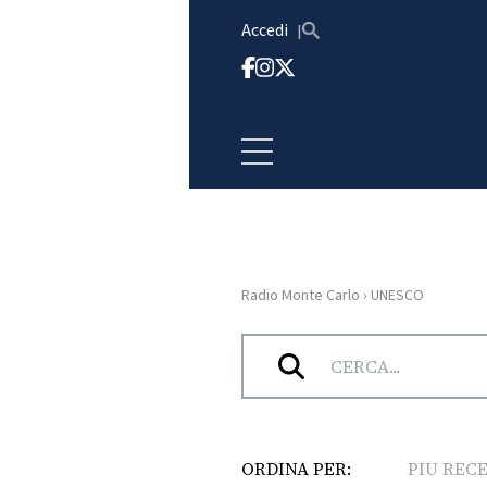
Vai al contenuto
Accedi
Radio Monte Carlo
›
UNESCO
HOME
Tag:
UNESCO
RADIO
WEB
RADIO
ORDINA PER:
PIU REC