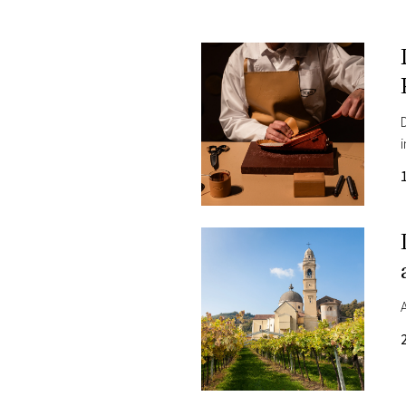
PLAYLIST
NEWS
FOTO
CONCORSI
EVENTI
VIDEO
TV
PRINCIPATO