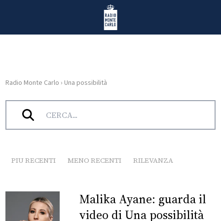
Vai al contenuto
Radio Monte Carlo
Radio Monte Carlo
›
Una possibilità
HOME
Tag:
Una possibilità
RADIO
WEB
RADIO
PIU RECENTI
MENO RECENTI
RILEVANZA
PLAYLIST
Malika Ayane: guarda il
NEWS
video di Una possibilità