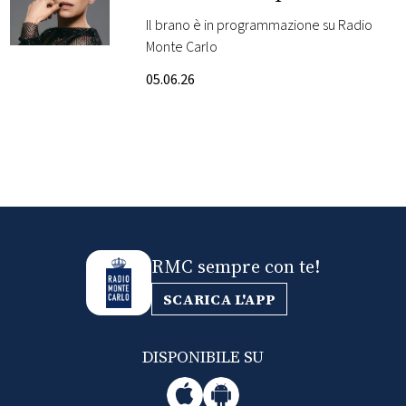
Il brano è in programmazione su Radio
FOTO
Monte Carlo
05.06.26
CONCORSI
EVENTI
VIDEO
TV
RMC sempre con te!
SCARICA L'APP
PRINCIPATO
DI
MONACO
DISPONIBILE SU
RMC